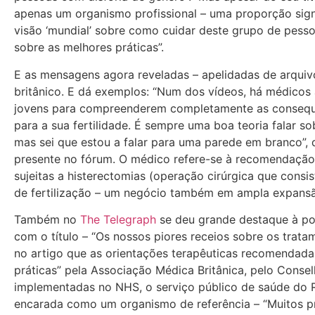
apenas um organismo profissional – uma proporção sign
visão ‘mundial’ sobre como cuidar deste grupo de pesso
sobre as melhores práticas”.
E as mensagens agora reveladas – apelidadas de arquiv
britânico. E dá exemplos: “Num dos vídeos, há médicos
jovens para compreenderem completamente as consequ
para a sua fertilidade. É sempre uma boa teoria falar 
mas sei que estou a falar para uma parede em branco”, d
presente no fórum. O médico refere-se à recomendação 
sujeitas a histerectomias (operação cirúrgica que cons
de fertilização – um negócio também em ampla expansã
Também no
The Telegraph
se deu grande destaque à po
com o título – “Os nossos piores receios sobre os trat
no artigo que as orientações terapêuticas recomendad
práticas” pela Associação Médica Britânica, pelo Consel
implementadas no NHS, o serviço público de saúde do R
encarada como um organismo de referência – “Muitos p