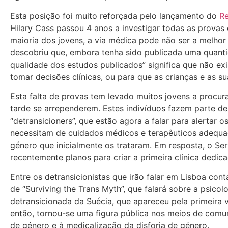
Esta posição foi muito reforçada pelo lançamento do
Re
Hilary Cass passou 4 anos a investigar todas as provas 
maioria dos jovens, a via médica pode não ser a melhor 
descobriu que, embora tenha sido publicada uma quantid
qualidade dos estudos publicados” significa que não ex
tomar decisões clínicas, ou para que as crianças e as s
Esta falta de provas tem levado muitos jovens a procur
tarde se arrependerem. Estes indivíduos fazem parte
“detransicioners”, que estão agora a falar para alertar
necessitam de cuidados médicos e terapêuticos adequa
género que inicialmente os trataram. Em resposta, o S
recentemente planos para criar a primeira clínica dedi
Entre os detransicionistas que irão falar em Lisboa con
de “Surviving the Trans Myth”, que falará sobre a psicol
detransicionada da Suécia, que apareceu pela primeira 
então, tornou-se uma figura pública nos meios de comun
de género e à medicalização da disforia de género.