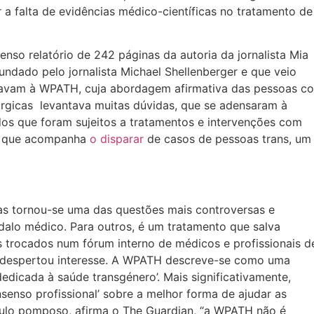
r a falta de evidências médico-científicas no tratamento de
nso relatório de 242 páginas da autoria da jornalista Mia
undado pelo jornalista Michael Shellenberger e que veio
tavam à WPATH, cuja abordagem afirmativa das pessoas c
rúrgicas levantava muitas dúvidas, que se adensaram à
os que foram sujeitos a tratamentos e intervenções com
va que acompanha
o disparar
de casos de pessoas trans, um
ças tornou-se uma das questões mais controversas e
dalo médico. Para outros, é um tratamento que salva
s trocados num fórum interno de médicos e profissionais d
 despertou interesse. A WPATH descreve-se como uma
 dedicada à saúde transgénero’. Mais significativamente,
nsenso profissional’ sobre a melhor forma de ajudar as
tulo pomposo, afirma o The Guardian, “a WPATH não é