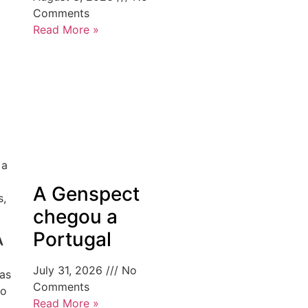
Comments
Read More »
 a
A Genspect
s,
chegou a
Portugal
A
July 31, 2026
No
ças
Comments
xo
Read More »