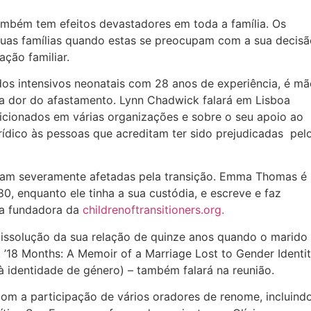
ambém tem efeitos devastadores em toda a família. Os
 suas famílias quando estas se preocupam com a sua decisã
ção familiar.
os intensivos neonatais com 28 anos de experiência, é mã
r a dor do afastamento. Lynn Chadwick falará em Lisboa
sicionados em várias organizações e sobre o seu apoio ao
ídico às pessoas que acreditam ter sido prejudicadas pel
am severamente afetadas pela transição. Emma Thomas é
80, enquanto ele tinha a sua custódia, e escreve e faz
 a fundadora da
childrenoftransitioners.org.
dissolução da sua relação de quinze anos quando o marido
 ’18 Months: A Memoir of a Marriage Lost to Gender Identi
 identidade de género) – também falará na reunião.
com a participação de vários oradores de renome, incluind