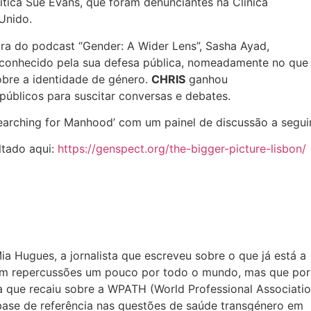
ítica Sue Evans, que foram denunciantes na Clínica
Unido.
ora do podcast “Gender: A Wider Lens”, Sasha Ayad,
o reconhecido pela sua defesa pública, nomeadamente no que
sobre a identidade de género.
CHRIS
ganhou
úblicos para suscitar conversas e debates.
earching for Manhood’ com um painel de discussão a seguir
ltado aqui:
https://genspect.org/the-bigger-picture-lisbon/
 Hugues, a jornalista que escreveu sobre o que já está a
m repercussões um pouco por todo o mundo, mas que por
 que recaiu sobre a WPATH (World Professional Associati
base de referência nas questões de saúde transgénero em