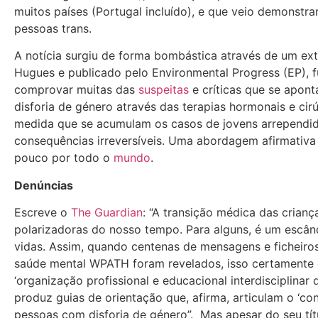
muitos países (Portugal incluído), e que veio demonstra
pessoas trans.
A notícia surgiu de forma bombástica através de um exte
Hugues e publicado pelo Environmental Progress (EP), f
comprovar muitas das
suspeitas
e críticas que se apon
disforia de género através das terapias hormonais e ci
medida que se acumulam os casos de jovens arrependid
consequências irreversíveis. Uma abordagem afirmati
pouco por todo o
mundo
.
Denúncias
Escreve o
The Guardian
: “A transição médica das crian
polarizadoras do nosso tempo. Para alguns, é um escân
vidas. Assim, quando centenas de mensagens e ficheiro
saúde mental WPATH foram revelados, isso certamente
‘organização profissional e educacional interdisciplinar
produz guias de orientação que, afirma, articulam o ‘co
pessoas com disforia de género”. Mas apesar do seu tí