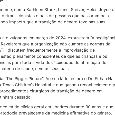
enome, como Kathleen Stock, Lionel Shriver, Helen Joyce e
, detransicionistas e pais de pessoas que passaram pela
ofundo impacto que a transição de género teve nas suas
hes e divulgados em março de 2024, expuseram “a negligênc
”. Revelaram que a organização não cumpre as normas da
TH discutem frequentemente a improvisação de
stão plenamente conscientes de que as crianças e os
cias para toda a vida dos “cuidados de afirmação do
 matéria de saúde, nem os seus pais.
“The Bigger Picture”. Ao seu lado, estará o Dr. Eithan Ha
o Texas Children’s Hospital e que ganhou reconhecimento 
 procedimentos cirúrgicos de transição de género em
 tinham cessado.
 médica de clínica geral em Londres durante 30 anos e que
ortodoxia prevalecente da medicina afirmativa do género.