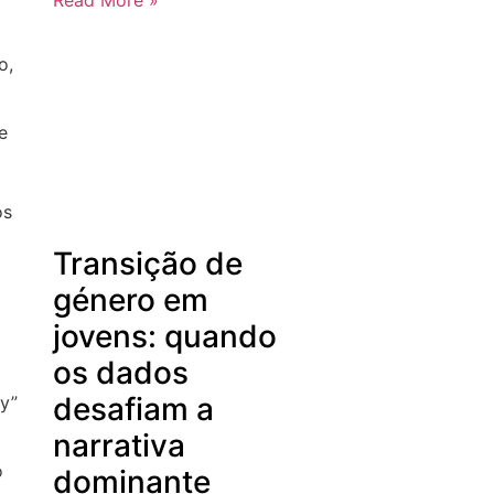
Read More »
o,
e
os
Transição de
género em
jovens: quando
os dados
desafiam a
ty”
narrativa
o
dominante