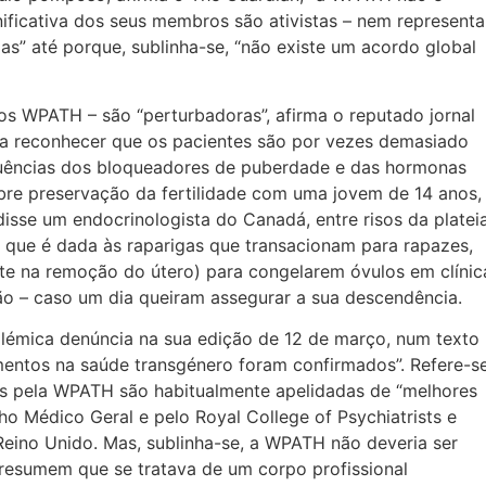
ificativa dos seus membros são ativistas – nem representa
as” até porque, sublinha-se, “não existe um acordo global
os WPATH – são “perturbadoras”, afirma o reputado jornal
 a reconhecer que os pacientes são por vezes demasiado
ências dos bloqueadores de puberdade e das hormonas
sobre preservação da fertilidade com uma jovem de 14 anos,
isse um endocrinologista do Canadá, entre risos da platei
que é dada às raparigas que transacionam para rapazes,
iste na remoção do útero) para congelarem óvulos em clínic
o – caso um dia queiram assegurar a sua descendência.
lémica denúncia na sua edição de 12 de março, num texto
amentos na saúde transgénero foram confirmados”. Refere-s
as pela WPATH são habitualmente apelidadas de “melhores
ho Médico Geral e pelo Royal College of Psychiatrists e
eino Unido. Mas, sublinha-se, a WPATH não deveria ser
resumem que se tratava de um corpo profissional