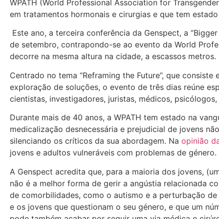
WPATH (World Professional Association for Transgende
em tratamentos hormonais e cirurgias e que tem estado
Este ano, a terceira conferência da Genspect, a “Bigger 
de setembro, contrapondo-se ao evento da World Profe
decorre na mesma altura na cidade, a escassos metros.
Centrado no tema “Reframing the Future”, que consiste
exploração de soluções, o evento de três dias reúne esp
cientistas, investigadores, juristas, médicos, psicólogos
Durante mais de 40 anos, a WPATH tem estado na vanguar
medicalização desnecessária e prejudicial de jovens n
silenciando os críticos da sua abordagem. Na
opinião d
jovens e adultos vulneráveis com problemas de género.
A Genspect acredita que, para a maioria dos jovens, (u
não é a melhor forma de gerir a angústia relacionada c
de comorbilidades, como o autismo e a perturbação de d
e os jovens que questionam o seu género, e que um nú
pode também acabar por seguir uma via médica e cirúr