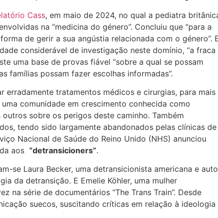
latório Cass
, em maio de 2024, no qual a pediatra britânic
envolvidas na “medicina do género”. Concluiu que “para a
forma de gerir a sua angústia relacionada com o género”. 
ade considerável de investigação neste domínio, “a fraca
iste uma base de provas fiável “sobre a qual se possam
uas famílias possam fazer escolhas informadas”.
ar erradamente tratamentos médicos e cirurgias, para mais
 de uma comunidade em crescimento conhecida como
 os outros sobre os perigos deste caminho. Também
dos, tendo sido largamente abandonados pelas clínicas de
erviço Nacional de Saúde do Reino Unido (NHS) anunciou
cada aos
“detransicioners”
.
tam-se Laura Becker, uma detransicionista americana e auto
ogia da detransição. E Emelie Köhler, uma mulher
vez na série de documentários “The Trans Train”. Desde
icação suecos, suscitando críticas em relação à ideologia