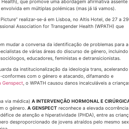
r Health), que promove uma abordagem afirmativa assente
 envolvida em múltiplas polémicas (mas já lá vamos).
Picture” realizar-se-á em Lisboa, no Altis Hotel, de 27 a 29
ssional Association for Transgender Health (WPATH) que
 em mudar a conversa da identificação de problemas para a
ecialistas de várias áreas do discurso de género, incluindo
, sociólogos, educadores, feministas e detransicionistas.
da da institucionalização da ideologia trans, acelerando
ão-conformes com o género e atacando, difamando e
a Genspect
, o WPATH causou danos incalculáveis a criança
ma via médica)
A INTERVENÇÃO HORMONAL E CIRÚRGIC
om o género.
A GENSPECT
reconhece a elevada ocorrência
éfice de atenção e hiperatividade (PHDA), entre as crian
mero desproporcionado de jovens atraídos pelo mesmo se
gica