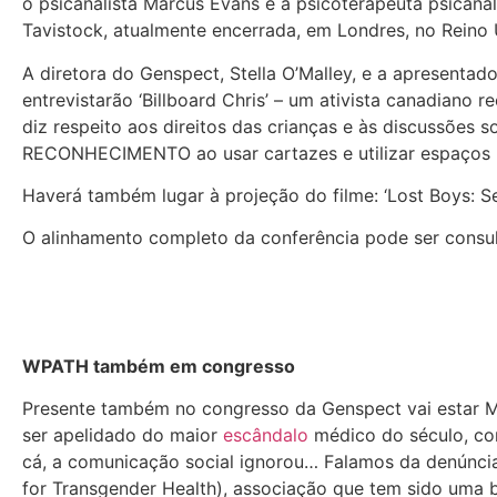
o psicanalista Marcus Evans e a psicoterapeuta psicanal
Tavistock, atualmente encerrada, em Londres, no Reino 
A diretora do Genspect, Stella O’Malley, e a apresentad
entrevistarão ‘Billboard Chris’ – um ativista canadian
diz respeito aos direitos das crianças e às discussões 
RECONHECIMENTO ao usar cartazes e utilizar espaços p
Haverá também lugar à projeção do filme: ‘Lost Boys: S
O alinhamento completo da conferência pode ser consu
WPATH também em congresso
Presente também no congresso da Genspect vai estar Mia
ser apelidado do maior
escândalo
médico do século, co
cá, a comunicação social ignorou… Falamos da denúncia
for Transgender Health), associação que tem sido uma 