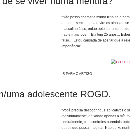
 de se viver numa mentira?
“Não posso chamar a minha filha pelo nom
demos – sem que ela revire os olhos ou 
masculino falso, então opto por um apelid
não é mais jovem. Ela tem 25 anos… Estou 
falso… Estou cansada de aceitar que a re
importância”.
IR PARA O ARTIGO
m/uma adolescente ROGD.
“Você precisa descobrir que aplicativos o 
individualmente, deixando apenas o mínimo
centralmente, com controles parentais, tod
outros que possa imaginar. Não deixe nenh