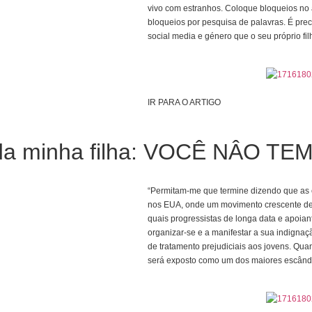
vivo com estranhos. Coloque bloqueios no 
bloqueios por pesquisa de palavras. É prec
social media e género que o seu próprio fil
IR PARA O ARTIGO
 da minha filha: VOCÊ NÂO TE
“Permitam-me que termine dizendo que as 
nos EUA, onde um movimento crescente de p
quais progressistas de longa data e apoia
organizar-se e a manifestar a sua indignaç
de tratamento prejudiciais aos jovens. Qua
será exposto como um dos maiores escânda