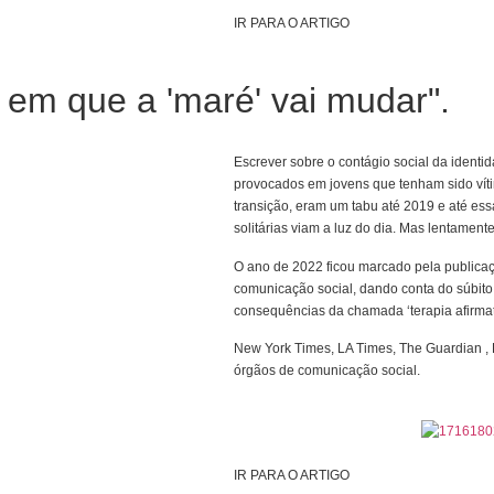
IR PARA O ARTIGO
 em que a 'maré' vai mudar".
Escrever sobre o contágio social da identi
provocados em jovens que tenham sido vít
transição, eram um tabu até 2019 e até es
solitárias viam a luz do dia. Mas lentament
O ano de 2022 ficou marcado pela publicaç
comunicação social, dando conta do súbito
consequências da chamada ‘terapia afirmat
New York Times, LA Times, The Guardian ,
órgãos de comunicação social.
IR PARA O ARTIGO